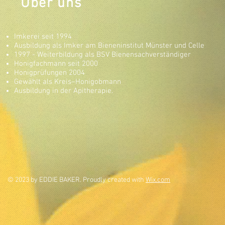
Über uns
Imkerei seit 1994
Ausbildung als Imker am Bieneninstitut Münster und Celle
1997 - Weiterbildung als BSV Bienensachverständiger
Honigfachmann seit 2000
Honigprüfungen 2004
Gewählt als Kreis–Honigobmann
Ausbildung in der Apitherapie.
© 2023 by EDDIE BAKER. Proudly created with
Wix.com